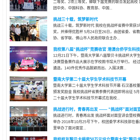
二等奖、2项三等奖，蝉联下届竞赛的联合发起高校 1
团中央、中国科协、教育部、中国...
挑战三十载，筑梦新时代
挑战三十载，筑梦新时代 我校在挑战杯省赛中荣获3
奖，并捧得优胜杯 5月24日至26日，由团省委、省
协、省学联、佛山市人民政府联合主办...
我校第八届“挑战杯”竞赛收官 港澳台侨学生科技创
12月21日下午，暨南大学第八届黎贝卡挑战杯大学
决赛暨备赛作品大展示在学校图书馆大厅举行。 经
遴选，140件优秀作品脱颖而出、入围决赛...
暨南大学第二十届大学生学术科技节开幕
暨南大学第二十届大学生学术科技节开幕 石汉基校
颁发奖励金 我校挑战杯省赛参赛代表团即将出征 5月
二十届大学生学术科技节开幕式在我校...
挑战进行时，青春再出发 —— “挑战杯”面对面宣
挑战进行时，青春再出发 挑战杯面对面宣讲会暨校
举办 2018年10月25号下午，校团委学术科技部在番
里举办了面对面宣...
我校校友黎贝卡捐资50万元设立暨南大学“黎贝